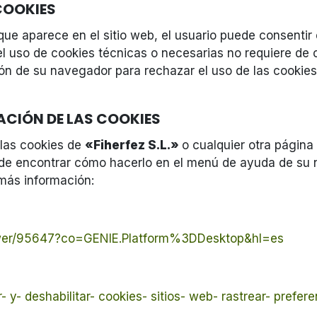
COOKIES
que aparece en el sitio web, el usuario puede consenti
l uso de cookies técnicas o necesarias no requiere de co
ión de su navegador para rechazar el uso de las cookie
CIÓN DE LAS COOKIES
 las cookies de
«Fiherfez S.L.»
o cualquier otra página
ede encontrar cómo hacerlo en el menú de ayuda de su
 más información:
nswer/95647?co=GENIE.Platform%3DDesktop&hl=es
r- y- deshabilitar- cookies- sitios- web- rastrear- prefer