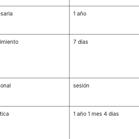
saria
1 año
imiento
7 días
ional
sesión
tica
1 año 1 mes 4 dias